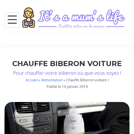
S
k
i
p
t
o
c
CHAUFFE BIBERON VOITURE
o
Pour chauffer votre biberon où que vous soyez !
n
Accueil
»
Alimentation
»
Chauffe Biberon voiture
/
t
Publié le 10 janvier 2019
e
n
t