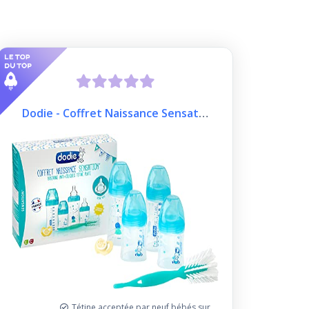
Dodie - Coffret Naissance Sensation+
Tétine acceptée par neuf bébés sur dix