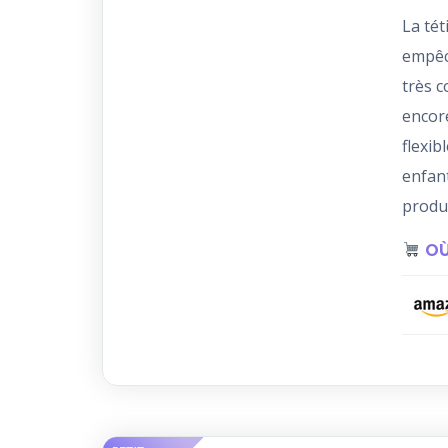
La tét
empêch
très c
encore
flexib
enfant
produ
OÙ