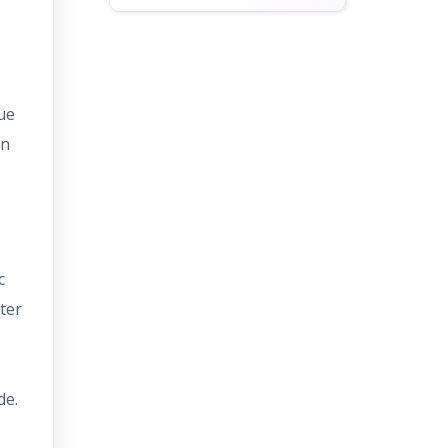
Verre...
ue
un
c
ter
de.