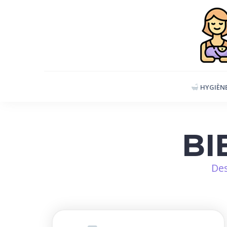
S
k
i
p
t
o
HYGIÈN
c
o
n
BI
t
e
Des
n
t