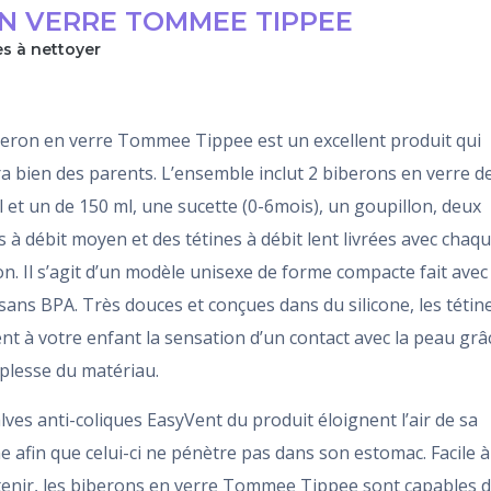
EN VERRE TOMMEE TIPPEE
es à nettoyer
beron en verre Tommee Tippee est un excellent produit qui
a bien des parents. L’ensemble inclut 2 biberons en verre d
 et un de 150 ml, une sucette (0-6mois), un goupillon, deux
s à débit moyen et des tétines à débit lent livrées avec chaq
n. Il s’agit d’un modèle unisexe de forme compacte fait avec
sans BPA. Très douces et conçues dans du silicone, les tétin
t à votre enfant la sensation d’un contact avec la peau grâ
plesse du matériau.
lves anti-coliques EasyVent du produit éloignent l’air de sa
 afin que celui-ci ne pénètre pas dans son estomac. Facile à
tenir, les biberons en verre Tommee Tippee sont capables 