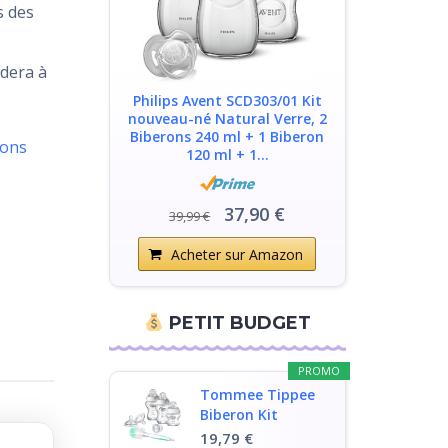
s des
idera à
Philips Avent SCD303/01 Kit
nouveau-né Natural Verre, 2
Biberons 240 ml + 1 Biberon
rons
120 ml + 1...
37,90 €
39,99 €
Acheter sur Amazon
PETIT BUDGET
PROMO
Tommee Tippee
Biberon Kit
Naissance en
19,79 €