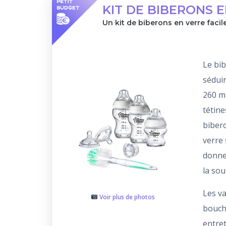
KIT DE BIBERONS 
Un kit de biberons en verre facil
Le bi
séduir
260 ml
tétine
bibero
verre 
donnen
la sou
Les va
Voir plus de photos
bouche
entre